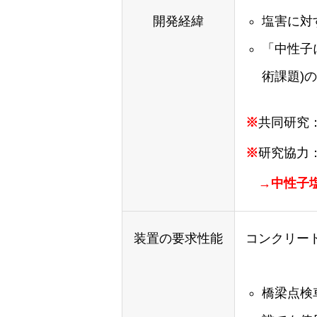
開発経緯
塩害に対
「中性子
術課題)
※
共同研究
※
研究協力：
→中性子塩
装置の要求性能
コンクリー
橋梁点検