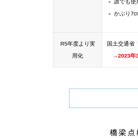
誰でも使
かぶり7c
R5年度より実
国土交通省
用化
→2023