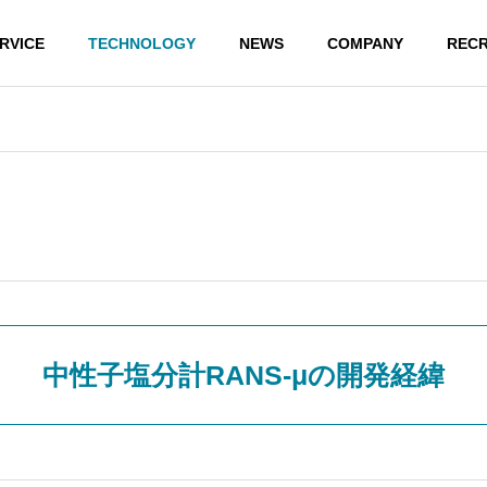
RVICE
TECHNOLOGY
NEWS
COMPANY
RECR
中性子塩分計RANS-μの開発経緯
 / ランズ
道路橋のリスクマ
塩害の
ネジメント
の必要