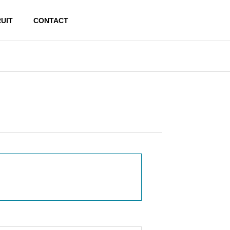
UIT
CONTACT
現状と対策
性
日本の塩害事例